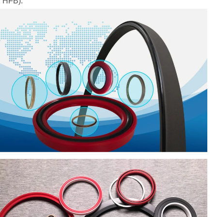
, HFB).
ελληνικά
український
Javanese
فارسی
தமிழ்
తెలుగు
नेपाली
Burmese
български
ລາວ