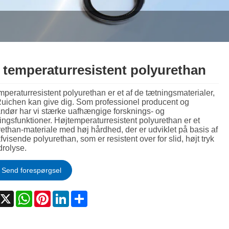
Nederlands
ภาษาไทย
 temperaturresistent polyurethan
Polski
peraturresistent polyurethan er et af de tætningsmaterialer,
한국어
uichen kan give dig. Som professionel producent og
andør har vi stærke uafhængige forsknings- og
ingsfunktioner. Højtemperaturresistent polyurethan er et
Svenska
ethan-materiale med høj hårdhed, der er udviklet på basis af
visende polyurethan, som er resistent over for slid, højt tryk
magyar
drolyse.
Malay
Send forespørgsel
বাংলা ভাষার
acebook
X
WhatsApp
Pinterest
LinkedIn
Share
Dansk