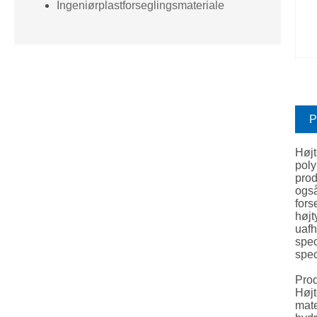
Ingeniørplastforseglingsmateriale
P
Højt
poly
prod
også
fors
højt
uafh
spec
spec
Prod
Højt
mate