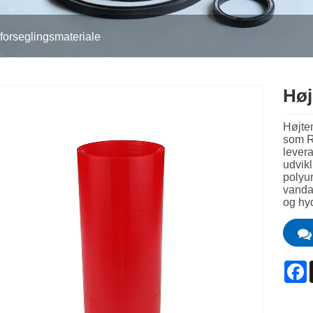
forseglingsmateriale
Høj
Højtem
som R
lever
udvikl
polyur
vandaf
og hy
F