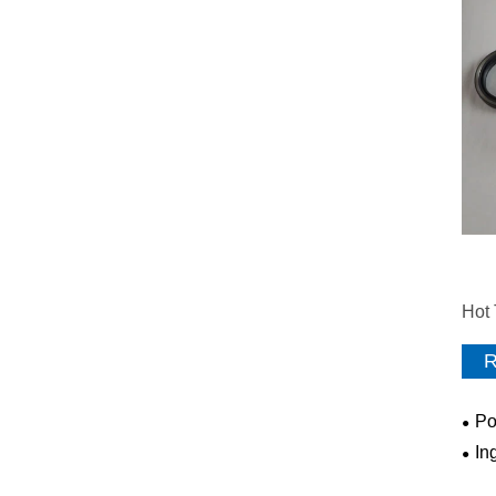
Hot 
R
Po
In