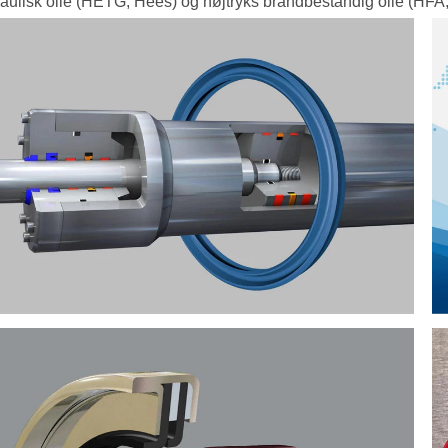
aulisk olie (HETG, Hees) og højtryks brandbestandig olie (HFA