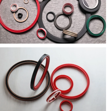
Latine
Қазақша
Euskal
Azərbaycan
Slovenský jazyk
Македонски
Lietuvos
Eesti Keel
Română