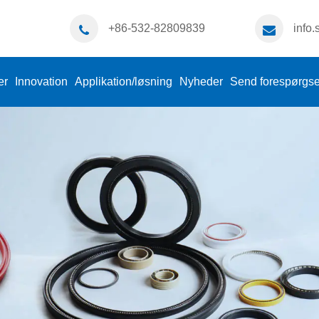
+86-532-82809839
info
er
Innovation
Applikation/løsning
Nyheder
Send forespørgse