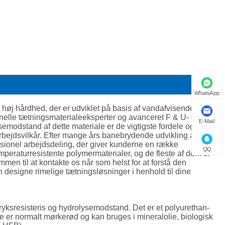
Suomi
हिन्दी
Pilipino
Türkçe
Gaeilge
WhatsApp
 høj hårdhed, der er udviklet på basis af vandafvisende
العربية
onelle tætningsmaterialeeksperter og avanceret F & U- og
E-Mail
modstand af dette materiale er de vigtigste fordele og er
arbejdsvilkår. Efter mange års banebrydende udvikling af
Indonesia
essionel arbejdsdeling, der giver kunderne en række
QQ
emperaturresistente polymermaterialer, og de fleste af dem er
Norsk‎
en til at kontakte os når som helst for at forstå den
an designe rimelige tætningsløsninger i henhold til dine
تمل
český
tryksresistens og hydrolysemodstand. Det er et polyurethan-
e er normalt mørkerød og kan bruges i mineralolie, biologisk