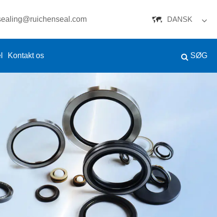
.sealing@ruichenseal.com
DANSK
English
l
Kontakt os
SØG
Español
Português
русский
Français
日本語
Deutsch
tiếng Việt
Italiano