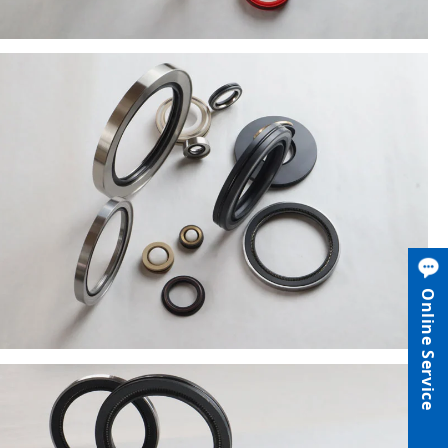
Slovenski
मराठी
Srpski језик
Online Service