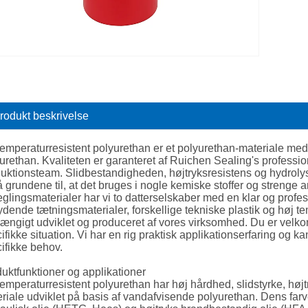
rodukt beskrivelse
emperaturresistent polyurethan er et polyurethan-materiale med
urethan. Kvaliteten er garanteret af Ruichen Sealing's professi
uktionsteam. Slidbestandigheden, højtryksresistens og hydrolyse
 grundene til, at det bruges i nogle kemiske stoffer og strenge 
eglingsmaterialer har vi to datterselskaber med en klar og prof
ydende tætningsmaterialer, forskellige tekniske plastik og høj t
ængigt udviklet og produceret af vores virksomhed. Du er velkomm
ifikke situation. Vi har en rig praktisk applikationserfaring og k
ifikke behov.
uktfunktioner og applikationer
emperaturresistent polyurethan har høj hårdhed, slidstyrke, høj
riale udviklet på basis af vandafvisende polyurethan. Dens farv