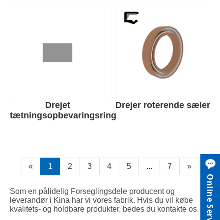
Drejet
Drejer roterende sæler
tætningsopbevaringsring
«
1
2
3
4
5
...
7
»
Online Service
Som en pålidelig Forseglingsdele producent og
leverandør i Kina har vi vores fabrik. Hvis du vil købe
kvalitets- og holdbare produkter, bedes du kontakte os.