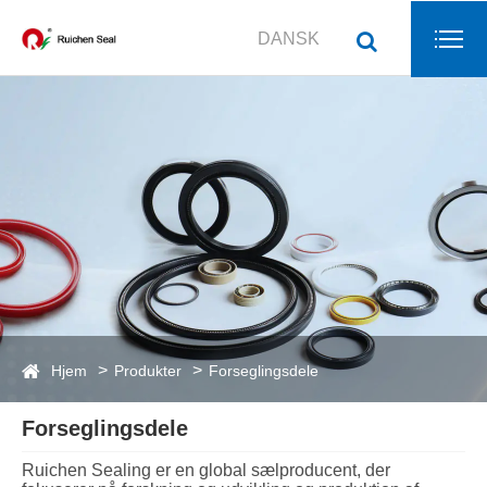
DANSK
Hjem
Produkter
Forseglingsdele
Forseglingsdele
Ruichen Sealing er en global sælproducent, der