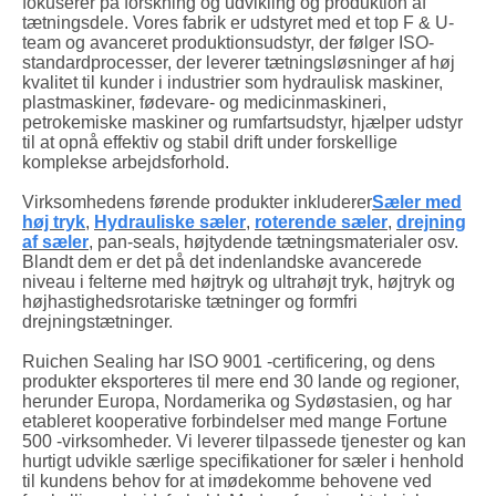
fokuserer på forskning og udvikling og produktion af
tætningsdele. Vores fabrik er udstyret med et top F & U-
team og avanceret produktionsudstyr, der følger ISO-
standardprocesser, der leverer tætningsløsninger af høj
kvalitet til kunder i industrier som hydraulisk maskiner,
plastmaskiner, fødevare- og medicinmaskineri,
petrokemiske maskiner og rumfartsudstyr, hjælper udstyr
til at opnå effektiv og stabil drift under forskellige
komplekse arbejdsforhold.
Virksomhedens førende produkter inkluderer
Sæler med
høj tryk
,
Hydrauliske sæler
,
roterende sæler
,
drejning
af sæler
, pan-seals, højtydende tætningsmaterialer osv.
Blandt dem er det på det indenlandske avancerede
niveau i felterne med højtryk og ultrahøjt tryk, højtryk og
højhastighedsrotariske tætninger og formfri
drejningstætninger.
Ruichen Sealing har ISO 9001 -certificering, og dens
produkter eksporteres til mere end 30 lande og regioner,
herunder Europa, Nordamerika og Sydøstasien, og har
etableret kooperative forbindelser med mange Fortune
500 -virksomheder. Vi leverer tilpassede tjenester og kan
hurtigt udvikle særlige specifikationer for sæler i henhold
til kundens behov for at imødekomme behovene ved