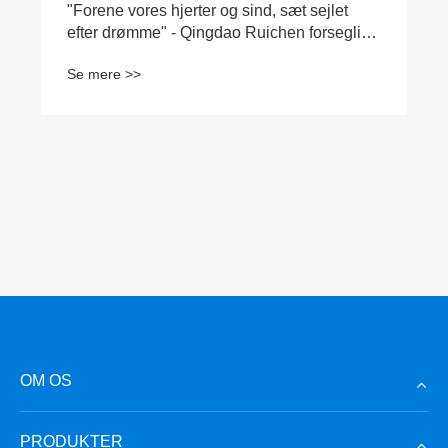
"Forene vores hjerter og sind, sæt sejlet
efter drømme" - Qingdao Ruichen forsegling
afholdt 2025 Spring Festival Gala og årlig
Se mere >>
rosekonference
OM OS
PRODUKTER